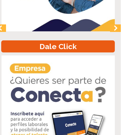
24 mujeres culminan programa de 
Operadoras de Martillo Acuñador i
Meridian El Peñón
Programa ejecutado por CEIM preparó a participantes para desempe
desarrollo de talento femenino y la empleabilidad. Con una cerem
Dale Click
El Peñón y el Centro de Entrenamiento Industrial y Minero (CEIM) 
para Operadoras de Martillo Acuñador, iniciativa que permitió…
Ver más