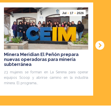
Jul
17
2026
Minera Meridian El Peñón prepara
Má
nuevas operadoras para minería
mo
subterránea
Co
23 mujeres se forman en La Serena para operar
Est
equipos Scoop y abrirse camino en la industria
ent
minera. El programa…
los