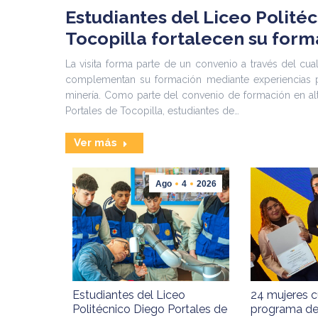
s
Estudiantes del Liceo Polité
Tocopilla fortalecen su form
a la
La visita forma parte de un convenio a través del cu
EIM)
complementan su formación mediante experiencias pr
 en
minería. Como parte del convenio de formación en al
Portales de Tocopilla, estudiantes de…
Ver más
Ago
4
2026
Estudiantes del Liceo
24 mujeres 
Politécnico Diego Portales de
programa de