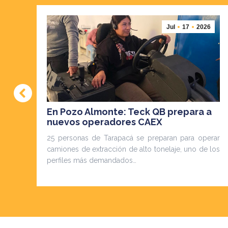
4
Jul
17
2026
En Pozo Almonte: Teck QB prepara a
nuevos operadores CAEX
25 personas de Tarapacá se preparan para operar
itar
camiones de extracción de alto tonelaje, uno de los
n de
perfiles más demandados…