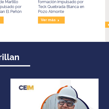
e Martillo
formación impulsado por
pulsado por
Teck Quebrada Blanca en
ian El Peñón
Pozo Almonte
Ver más
illan