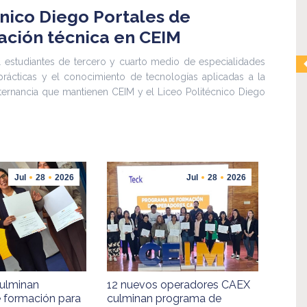
cnico Diego Portales de
ación técnica en CEIM
al estudiantes de tercero y cuarto medio de especialidades
ácticas y el conocimiento de tecnologías aplicadas a la
ternancia que mantienen CEIM y el Liceo Politécnico Diego
Jul
28
2026
Jul
28
2026
culminan
12 nuevos operadores CAEX
 formación para
culminan programa de