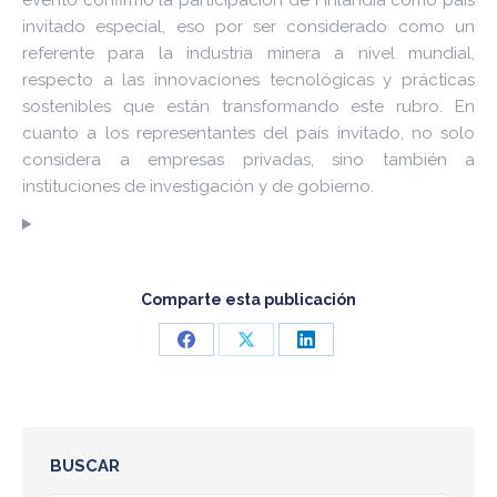
invitado especial, eso por ser considerado como un
referente para la industria minera a nivel mundial,
respecto a las innovaciones tecnológicas y prácticas
sostenibles que están transformando este rubro. En
cuanto a los representantes del país invitado, no solo
considera a empresas privadas, sino también a
instituciones de investigación y de gobierno.
Comparte esta publicación
Share
Share
Share
on
on
on
Facebook
X
LinkedIn
BUSCAR