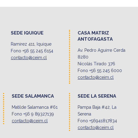
SEDE IQUIQUE
CASA MATRIZ
ANTOFAGASTA
Ramirez 411, Iquique
Av. Pedro Aguirre Cerda
Fono +56 55 245 6154
8280
contacto@ceim.cl
Nicolás Tirado 376
Fono +56 55 245 6000
contacto@ceim.cl
SEDE SALAMANCA
SEDE LA SERENA
Matilde Salamanca #61
Pampa Baja #42, La
Fono +56 9 89327139
Serena
contacto@ceim.cl
Fono +56941817834
contacto@ceim.cl