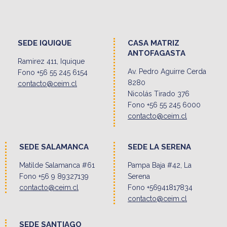
SEDE IQUIQUE
CASA MATRIZ
ANTOFAGASTA
Ramirez 411, Iquique
Av. Pedro Aguirre Cerda
Fono +56 55 245 6154
8280
contacto@ceim.cl
Nicolás Tirado 376
Fono +56 55 245 6000
contacto@ceim.cl
SEDE SALAMANCA
SEDE LA SERENA
Matilde Salamanca #61
Pampa Baja #42, La
Fono +56 9 89327139
Serena
contacto@ceim.cl
Fono +56941817834
contacto@ceim.cl
SEDE SANTIAGO