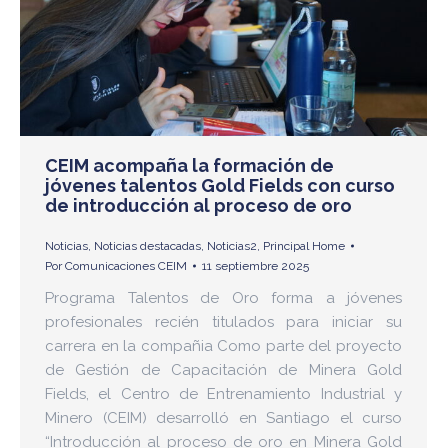
CEIM acompaña la formación de
jóvenes talentos Gold Fields con curso
de introducción al proceso de oro
Noticias
,
Noticias destacadas
,
Noticias2
,
Principal Home
Por
Comunicaciones CEIM
11 septiembre 2025
Programa Talentos de Oro forma a jóvenes
profesionales recién titulados para iniciar su
carrera en la compañia Como parte del proyecto
de Gestión de Capacitación de Minera Gold
Fields, el Centro de Entrenamiento Industrial y
Minero (CEIM) desarrolló en Santiago el curso
“Introducción al proceso de oro en Minera Gold