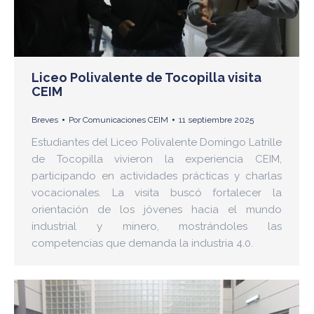
Liceo Polivalente de Tocopilla visita
CEIM
Breves
Por
Comunicaciones CEIM
11 septiembre 2025
Estudiantes del Liceo Polivalente Domingo Latrille
de Tocopilla vivieron la experiencia CEIM,
participando en actividades prácticas y charlas
vocacionales. La visita buscó fortalecer la
orientación de los jóvenes hacia el mundo
industrial y minero, mostrándoles las
competencias que demanda la industria 4.0.