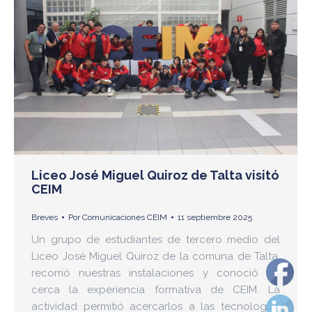
Liceo José Miguel Quiroz de Talta visitó
CEIM
Breves
Por
Comunicaciones CEIM
11 septiembre 2025
Un grupo de estudiantes de tercero medio del
Liceo José Miguel Quiroz de la comuna de Talta,
recorrió nuestras instalaciones y conoció de
cerca la experiencia formativa de CEIM. La
actividad permitió acercarlos a las tecnologías