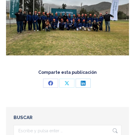
Comparte esta publicación
Share
Share
Share
on
on
on
Facebook
X
LinkedIn
BUSCAR
Buscar: