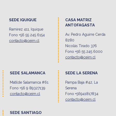
SEDE IQUIQUE
CASA MATRIZ
ANTOFAGASTA
Ramirez 411, Iquique
Av. Pedro Aguirre Cerda
Fono +56 55 245 6154
8280
contacto@ceim.cl
Nicolás Tirado 376
Fono +56 55 245 6000
contacto@ceim.cl
SEDE SALAMANCA
SEDE LA SERENA
Matilde Salamanca #61
Pampa Baja #42, La
Fono +56 9 89327139
Serena
contacto@ceim.cl
Fono +56941817834
contacto@ceim.cl
SEDE SANTIAGO