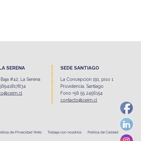
LA SERENA
SEDE SANTIAGO
Baja #42, La Serena
La Concepción 191, piso 1
56941817834
Providencia, Santiago
to@ceim.cl
Fono +56 55 2456154
contacto@ceim.cl
olitica de Privacidad Web
Trabaja con nosotros
Política de Calidad