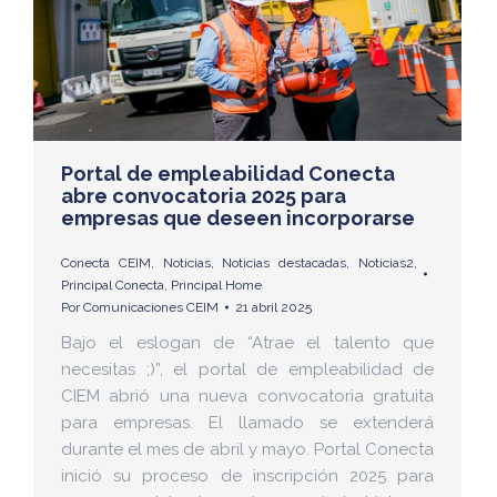
Portal de empleabilidad Conecta
abre convocatoria 2025 para
empresas que deseen incorporarse
Conecta CEIM
,
Noticias
,
Noticias destacadas
,
Noticias2
,
Principal Conecta
,
Principal Home
Por
Comunicaciones CEIM
21 abril 2025
Bajo el eslogan de “Atrae el talento que
necesitas ;)”, el portal de empleabilidad de
CIEM abrió una nueva convocatoria gratuita
para empresas. El llamado se extenderá
durante el mes de abril y mayo. Portal Conecta
inició su proceso de inscripción 2025 para