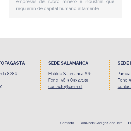
empresas del rubro minero e industrial que
requieran de capital humano altamente…
TOFAGASTA
SEDE SALAMANCA
SEDE 
erda 8280
Matilde Salamanca #61
Pampa 
Fono +56 9 89327139
Fono +
00
contacto@ceim.cl
contac
Contacto
Denuncia Código Conducta
P