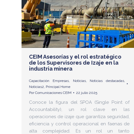
CEIM Asesorías y el rol estratégico
de los Supervisores de Izaje en la
industria minera
Capacitación Empresas
,
Noticias
,
Noticias destacadas
,
Noticias2
,
Principal Home
Por
Comunicaciones CEIM
22 julio 2025
Conoce la figura del SPOA (Single Point of
Accountability), un rol clave en las
operaciones de izaje que garantiza seguridad,
eficiencia y control operacional en faenas de
alta complejidad. Es un rol un tanto