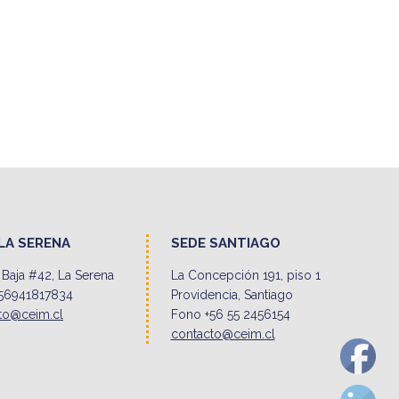
LA SERENA
SEDE SANTIAGO
Baja #42, La Serena
La Concepción 191, piso 1
56941817834
Providencia, Santiago
to@ceim.cl
Fono +56 55 2456154
contacto@ceim.cl