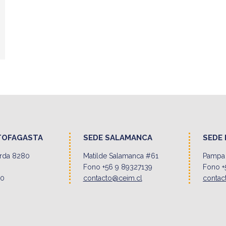
TOFAGASTA
SEDE SALAMANCA
SEDE 
erda 8280
Matilde Salamanca #61
Pampa 
Fono +56 9 89327139
Fono +
00
contacto@ceim.cl
contac