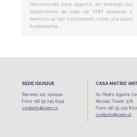
desconocido para algunos, sin embargo los
Supervisores de Izaje de CEIM Asesorías y
Servicios se han consolidado como una pieza
fundamental…
SEDE IQUIQUE
CASA MATRIZ AN
Ramirez 411, Iquique
Av. Pedro Aguirre C
Fono +56 55 245 6154
Nicolás Tirado 376
contacto@ceim.cl
Fono +56 55 245 60
contacto@ceim.cl