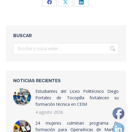
Share
Share
Share
on
on
on
Facebook
X
LinkedIn
BUSCAR
Buscar:
NOTICIAS RECIENTES
Estudiantes del Liceo Politécnico Diego
Portales de Tocopilla fortalecen su
formación técnica en CEIM
4 agosto 2026
24 mujeres culminan programa de
formación para Operadoras de Martillo