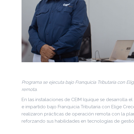
Programa se ejecuta bajo Franquicia Tributaria con El
remota.
En las instalaciones de CEIM Iquique se desarrolla 
e impartido bajo Franquicia Tributaria con Elige Crece
realizaron prácticas de operación remota con la pla
reforzando sus habilidades en tecnologías de gestión