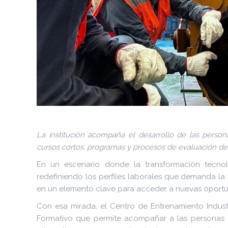
La institución acompaña el desarrollo de las persona
cursos cortos, programas y procesos de evaluación de 
En un escenario donde la transformación tecnoló
redefiniendo los perfiles laborales que demanda la m
en un elemento clave para acceder a nuevas oportun
Con esa mirada, el Centro de Entrenamiento Indust
Formativo que permite acompañar a las personas en