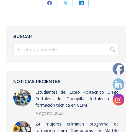
Share
Share
Share
on
on
on
Facebook
X
LinkedIn
BUSCAR
Buscar:
NOTICIAS RECIENTES
Estudiantes del Liceo Politécnico Diego
Portales de Tocopilla fortalecen su
formación técnica en CEIM
4 agosto 2026
24 mujeres culminan programa de
formación para Operadoras de Martillo