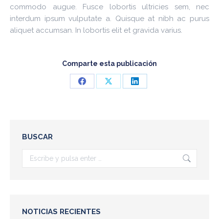
commodo augue. Fusce lobortis ultricies sem, nec
interdum ipsum vulputate a. Quisque at nibh ac purus
aliquet accumsan. In lobortis elit et gravida varius.
Comparte esta publicación
Share
Share
Share
on
on
on
Facebook
X
LinkedIn
BUSCAR
Buscar:
NOTICIAS RECIENTES