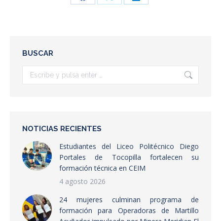
Share
Share
Share
on
on
on
Facebook
X
LinkedIn
BUSCAR
Buscar:
NOTICIAS RECIENTES
Estudiantes del Liceo Politécnico Diego
Portales de Tocopilla fortalecen su
formación técnica en CEIM
4 agosto 2026
24 mujeres culminan programa de
formación para Operadoras de Martillo