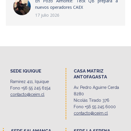
En Pozo Almonte: Teck QB prepara a
nuevos operadores CAEX
17 julio 2026
SEDE IQUIQUE
CASA MATRIZ
ANTOFAGASTA
Ramirez 411, Iquique
Av. Pedro Aguirre Cerda
Fono +56 55 245 6154
8280
contacto@ceim.cl
Nicolás Tirado 376
Fono +56 55 245 6000
contacto@ceim.cl
SEDE SALAMANCA
SEDE LA SERENA