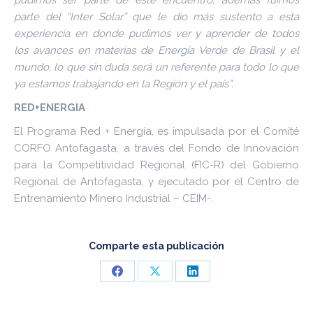
pudimos ser parte de este encuentro, además fuimos
parte del “Inter Solar” que le dio más sustento a esta
experiencia en donde pudimos ver y aprender de todos
los avances en materias de Energía Verde de Brasil y el
mundo, lo que sin duda será un referente para todo lo que
ya estamos trabajando en la Región y el país”.
RED+ENERGIA
El Programa Red + Energía, es impulsada por el Comité
CORFO Antofagasta, a través del Fondo de Innovación
para la Competitividad Regional (FIC-R) del Gobierno
Regional de Antofagasta, y ejecutado por el Centro de
Entrenamiento Minero Industrial – CEIM-.
Comparte esta publicación
Share
Share
Share
on
on
on