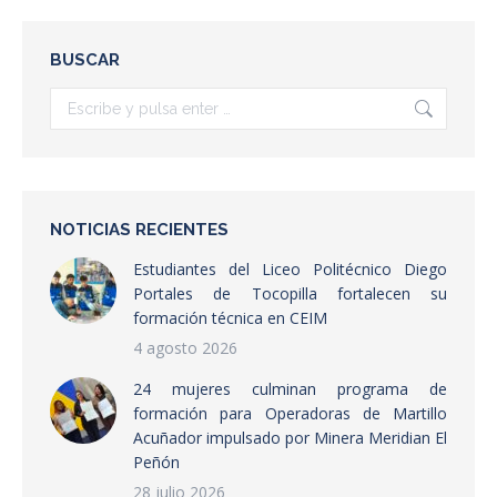
Facebook
X
LinkedIn
BUSCAR
Buscar:
NOTICIAS RECIENTES
Estudiantes del Liceo Politécnico Diego
Portales de Tocopilla fortalecen su
formación técnica en CEIM
4 agosto 2026
24 mujeres culminan programa de
formación para Operadoras de Martillo
Acuñador impulsado por Minera Meridian El
Peñón
28 julio 2026