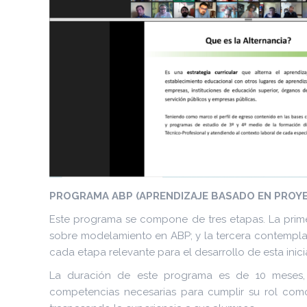
PROGRAMA ABP (APRENDIZAJE BASADO EN PROY
Este programa se compone de tres etapas. La prime
sobre modelamiento en ABP; y la tercera contempla
cada etapa relevante para el desarrollo de esta inicia
La duración de este programa es de 10 meses, 
competencias necesarias para cumplir su rol como