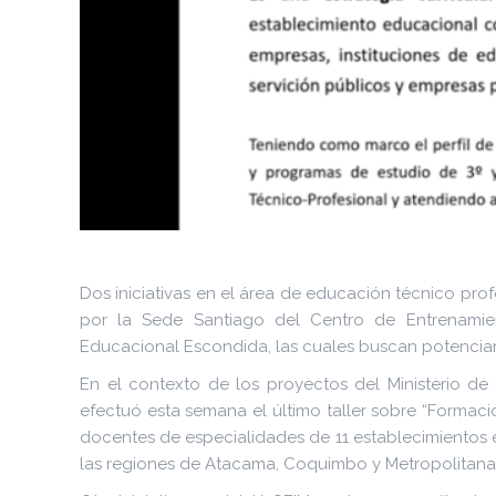
Dos iniciativas en el área de educación técnico prof
por la Sede Santiago del Centro de Entrenamien
Educacional Escondida, las cuales buscan potenciar 
En el contexto de los proyectos del Ministerio d
efectuó esta semana el último taller sobre “Formación
docentes de especialidades de 11 establecimientos
las regiones de Atacama, Coquimbo y Metropolitana