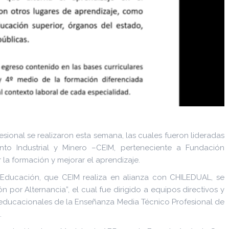
esional se realizaron esta semana, las cuales fueron lideradas
to Industrial y Minero –CEIM, perteneciente a Fundación
la formación y mejorar el aprendizaje.
e Educación, que CEIM realiza en alianza con CHILEDUAL, se
 por Alternancia”, el cual fue dirigido a equipos directivos y
 educacionales de la Enseñanza Media Técnico Profesional de
.