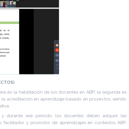
ECTOS)
ra es la habilitación de los docentes en ABP; la segunda es
 la acreditación en aprendizaje basado en proyectos, siendo
tiva.
y durante ese periodo, los docentes deben adquirir las
 facilitador y promotor de aprendizajes en contextos ABP,