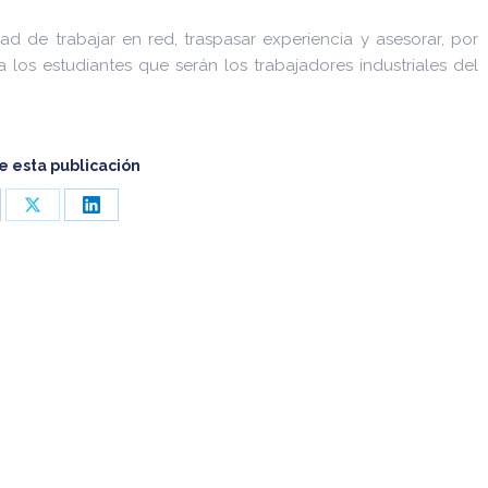
ad de trabajar en red, traspasar experiencia y asesorar, por
 los estudiantes que serán los trabajadores industriales del
 esta publicación
re
Share
Share
on
on
cebook
X
LinkedIn