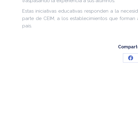
traspasando la experiencia a sus alumnos.
Estas iniciativas educativas responden a la necesid
parte de CEIM, a los establecimientos que forman a
país.
Comparte
Sha
on
Fa