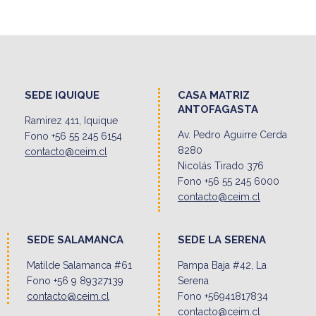
SEDE IQUIQUE
CASA MATRIZ
ANTOFAGASTA
Ramirez 411, Iquique
Av. Pedro Aguirre Cerda
Fono +56 55 245 6154
8280
contacto@ceim.cl
Nicolás Tirado 376
Fono +56 55 245 6000
contacto@ceim.cl
SEDE SALAMANCA
SEDE LA SERENA
Matilde Salamanca #61
Pampa Baja #42, La
Fono +56 9 89327139
Serena
contacto@ceim.cl
Fono +56941817834
contacto@ceim.cl