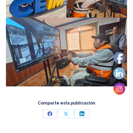
Comparte esta publicación
Share
Share
Share
on
on
on