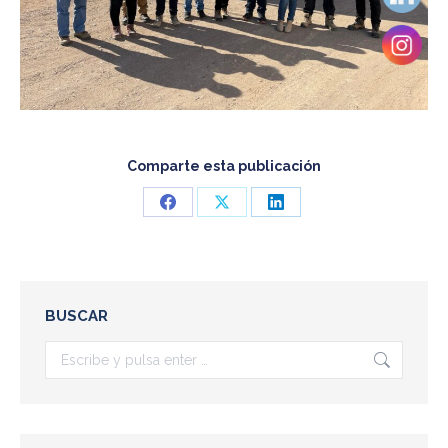
Comparte esta publicación
Share
Share
Share
on
on
on
Facebook
X
LinkedIn
BUSCAR
Buscar: