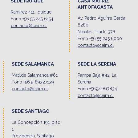
SEDE IQUIQUE
CASA MATRIZ
ANTOFAGASTA
Ramirez 411, Iquique
Av. Pedro Aguirre Cerda
Fono +56 55 245 6154
8280
contacto@ceim.cl
Nicolás Tirado 376
Fono +56 55 245 6000
contacto@ceim.cl
SEDE SALAMANCA
SEDE LA SERENA
Matilde Salamanca #61
Pampa Baja #42, La
Fono +56 9 89327139
Serena
contacto@ceim.cl
Fono +56941817834
contacto@ceim.cl
SEDE SANTIAGO
La Concepción 191, piso
1
Providencia, Santiago