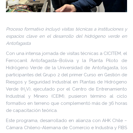
Proceso formativo incluyó visitas técnicas a instituciones y
espacios clave en el desarrollo del hidrógeno verde en
Antofagasta
Con una intensa jornada de visitas técnicas a CICITEM, el
Ferrocarril Antofagasta–Bolivia y la Planta Piloto de
Hidrógeno Verde de la Universidad de Antofagasta, los
participantes del Grupo 2 del primer Curso en Gestión de
Riesgos y Seguridad Industrial en Plantas de Hidrógeno
Verde (H₂V), ejecutado por el Centro de Entrenamiento
Industrial y Minero (CEIM), pusieron término al ciclo
formativo en terreno que complementó más de 36 horas
de capacitación teórica.
Este programa, desarrollado en alianza con AHK Chile –
Cámara Chileno-Alemana de Comercio e Industria y FIBS