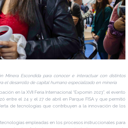
n Minera Escondida para conocer e interactuar con distintos
ra el desarrollo de capital humano especializado en minería
ipación en la XVII Feria Internacional “Expomin 2023”, el evento
ó entre el 24 y el 27 de abril en Parque FISA y que permitió
ferta de tecnologías que contribuyen a la innovación de los
s tecnologías empleadas en los procesos instruccionales para