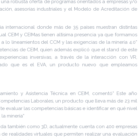
o una robusta oferta de programas orientados a empresas y/o
cación, asesorías industriales y el Modelo de Acreditación de
ia internacional donde más de 35 países muestran distintas
 cual CEIM y CEIMas tienen altísima presencia ya que formamos
 a lo lineamientos del CCM y las exigencias de la minería 4.0”
etencias de CEIM, quien además explicó que el stand de este
periencias inversivas, a través de la interacción con VR,
pliado que es el EVA, un producto nuevo que empleamos
enamiento y Asistencia Técnica en CEIM, comentó” Este año
ompetencias Laborales, un producto que lleva más de 23 mil
te evaluar las competencias básicas e identificar en qué nivel
 la minería”
cida también como 3D, actualmente cuenta con 400 empresas
s de realidades virtuales que permiten realizar una evaluación