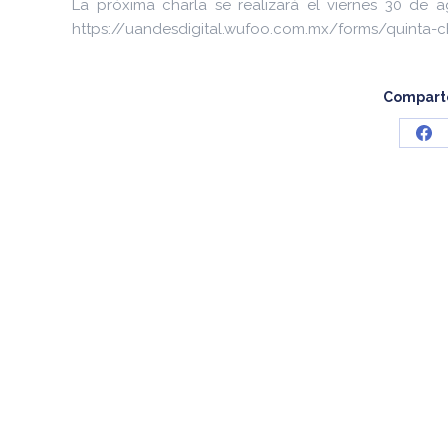
La próxima charla se realizará el viernes 30 de ag
https://uandesdigital.wufoo.com.mx/forms/quinta-c
Comparte
Sha
on
Fa