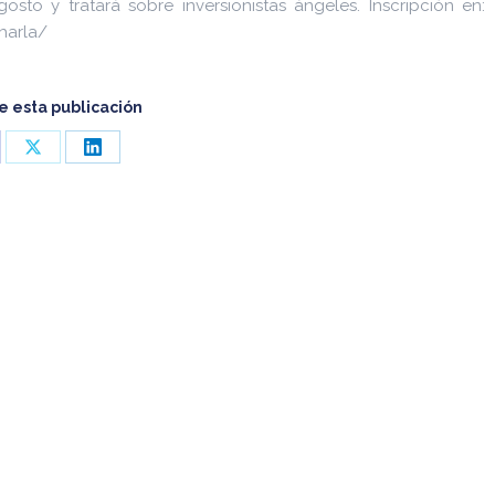
osto y tratará sobre inversionistas ángeles. Inscripción en:
harla/
 esta publicación
re
Share
Share
on
on
cebook
X
LinkedIn