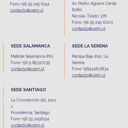
Av. Pedro Aguirre Cerda
Fono +56 55 245 6154
8280
contacto@ceim.cl
Nicolás Tirado 376
Fono +56 55 245 6000
contacto@ceim.cl
SEDE SALAMANCA
SEDE LA SERENA
Matilde Salamanca #61
Pampa Baja #42, La
Fono +56 9 89327139
Serena
contacto@ceim.cl
Fono +56941817834
contacto@ceim.cl
SEDE SANTIAGO
La Concepción 191, piso
1
Providencia, Santiago
Fono +56 55 2456154
contacto@ceim.cl