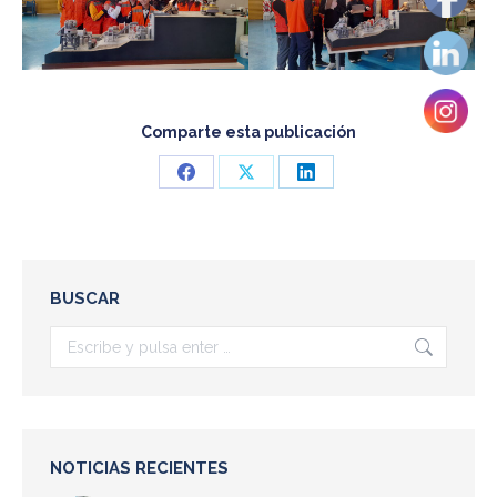
Comparte esta publicación
Share
Share
Share
on
on
on
Facebook
X
LinkedIn
BUSCAR
Buscar:
NOTICIAS RECIENTES