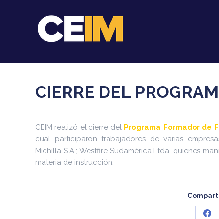
CIERRE DEL PROGRA
CEIM realizó el cierre del
Programa Formador de 
cual participaron trabajadores de varias empresa
Michilla S.A.; Westfire Sudamérica Ltda, quienes man
materia de instrucción.
Comparte