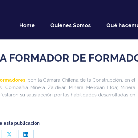
Home
Quienes Somos
Qué hacem
MA FORMADOR DE FORMAD
Formadores
, con la Cámara Chilena de la Construcción, en el
s, Compañía Minera Zaldivar; Minera Meridian Ltda; Minera
ifestaron su satisfacción por las habilidades desarrolladas en
 esta publicación