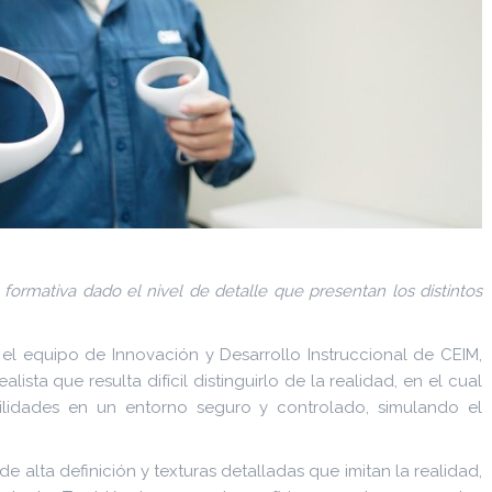
formativa dado el nivel de detalle que presentan los distintos
 el equipo de Innovación y Desarrollo Instruccional de CEIM,
sta que resulta difícil distinguirlo de la realidad, en el cual
bilidades en un entorno seguro y controlado, simulando el
de alta definición y texturas detalladas que imitan la realidad,