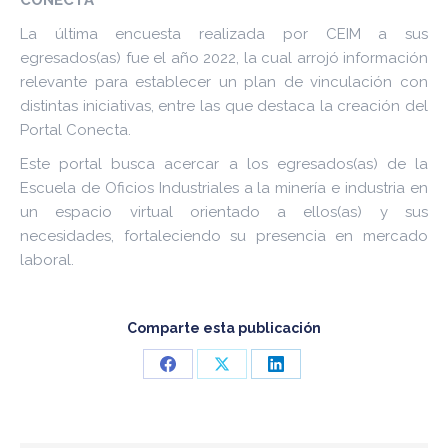
CONECTA
La última encuesta realizada por CEIM a sus
egresados(as) fue el año 2022, la cual arrojó información
relevante para establecer un plan de vinculación con
distintas iniciativas, entre las que destaca la creación del
Portal Conecta.
Este portal busca acercar a los egresados(as) de la
Escuela de Oficios Industriales a la minería e industria en
un espacio virtual orientado a ellos(as) y sus
necesidades, fortaleciendo su presencia en mercado
laboral.
Comparte esta publicación
Share
Share
Share
on
on
on
Facebook
X
LinkedIn