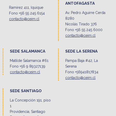
ANTOFAGASTA
Ramirez 411, Iquique
Av. Pedro Aguirre Cerda
Fono +56 55 245 6154
8280
contacto@ceim.cl
Nicolás Tirado 376
Fono +56 55 245 6000
contacto@ceim.cl
SEDE SALAMANCA
SEDE LA SERENA
Matilde Salamanca #61
Pampa Baja #42, La
Fono +56 9 89327139
Serena
contacto@ceim.cl
Fono +56941817834
contacto@ceim.cl
SEDE SANTIAGO
La Concepción 191, piso
1
Providencia, Santiago