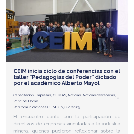
CEIM inicia ciclo de conferencias con el
taller “Pedagogías del Poder” dictado
por el académico Alberto Mayol
Capacitación Empresas
,
CEIMAS
,
Noticias
,
Noticias destacadas
,
Principal Home
Por
Comunicaciones CEIM
6 julio 2023
El encuentro contó con la participación de
directivos de empresas vinculadas a la industria
minera, quienes pudieron reflexionar sobre la