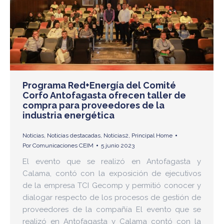
Programa Red+Energía del Comité
Corfo Antofagasta ofrecen taller de
compra para proveedores de la
industria energética
Noticias
,
Noticias destacadas
,
Noticias2
,
Principal Home
Por
Comunicaciones CEIM
5 junio 2023
El evento que se realizó en Antofagasta y
Calama, contó con la exposición de ejecutivos
de la empresa TCI Gecomp y permitió conocer y
dialogar respecto de los procesos de gestión de
proveedores de la compañía El evento que se
realizó en Antofagasta y Calama contó con la