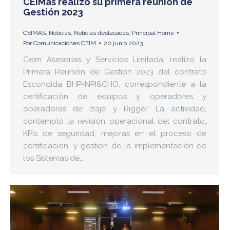
CEIMas realizó su primera reunión de
Gestión 2023
CEIMAS
,
Noticias
,
Noticias destacadas
,
Principal Home
Por
Comunicaciones CEIM
20 junio 2023
Ceim Asesorías y Servicios Limitada, realizó la
Primera Reunión de Gestión 2023 del contrato
Escondida BHP-NPI&CHO, correspondiente a la
certificación de equipos y operadores y
operadoras de Izaje y Rigger. La actividad,
contempló la revisión operacional del contrato,
KPIs de seguridad, mejoras en el proceso de
certificación, y gestión de la implementación de
los Sistemas de…