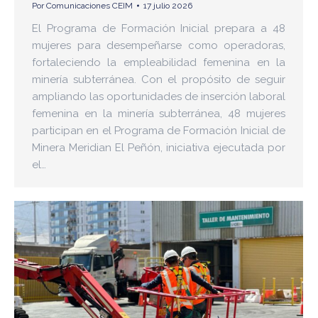
Por
Comunicaciones CEIM
17 julio 2026
El Programa de Formación Inicial prepara a 48
mujeres para desempeñarse como operadoras,
fortaleciendo la empleabilidad femenina en la
minería subterránea. Con el propósito de seguir
ampliando las oportunidades de inserción laboral
femenina en la minería subterránea, 48 mujeres
participan en el Programa de Formación Inicial de
Minera Meridian El Peñón, iniciativa ejecutada por
el…