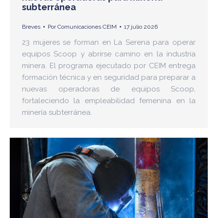
subterránea
Breves
Por
Comunicaciones CEIM
17 julio 2026
23 mujeres se forman en La Serena para operar
equipos Scoop y abrirse camino en la industria
minera. El programa ejecutado por CEIM entrega
formación técnica y en seguridad para preparar a
nuevas operadoras de equipos Scoop,
fortaleciendo la empleabilidad femenina en la
minería subterránea.