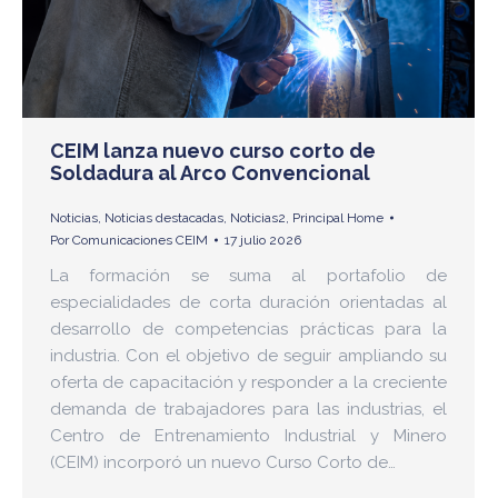
CEIM lanza nuevo curso corto de
Soldadura al Arco Convencional
Noticias
,
Noticias destacadas
,
Noticias2
,
Principal Home
Por
Comunicaciones CEIM
17 julio 2026
La formación se suma al portafolio de
especialidades de corta duración orientadas al
desarrollo de competencias prácticas para la
industria. Con el objetivo de seguir ampliando su
oferta de capacitación y responder a la creciente
demanda de trabajadores para las industrias, el
Centro de Entrenamiento Industrial y Minero
(CEIM) incorporó un nuevo Curso Corto de…