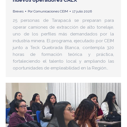
Breves
Por
Comunicaciones CEIM
17 julio 2026
25 personas de Tarapacá se preparan para
operar camiones de extracción de alto tonelaje,
uno de los perfiles más demandados por la
industria minera. El programa, ejecutado por CEIM
junto a Teck Quebrada Blanca, contempla 320
horas de formación teórica y práctica,
fortaleciendo el talento local y ampliando las
oportunidades de empleabilidad en la Región…