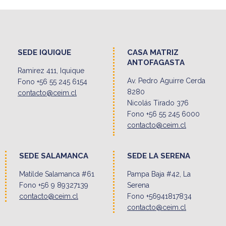
SEDE IQUIQUE
CASA MATRIZ
ANTOFAGASTA
Ramirez 411, Iquique
Av. Pedro Aguirre Cerda
Fono +56 55 245 6154
8280
contacto@ceim.cl
Nicolás Tirado 376
Fono +56 55 245 6000
contacto@ceim.cl
SEDE SALAMANCA
SEDE LA SERENA
Matilde Salamanca #61
Pampa Baja #42, La
Fono +56 9 89327139
Serena
contacto@ceim.cl
Fono +56941817834
contacto@ceim.cl