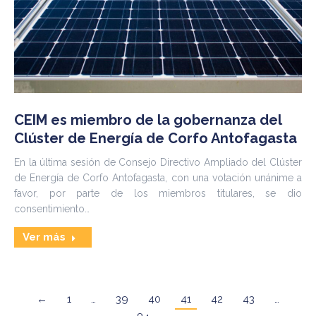
CEIM es miembro de la gobernanza del
Clúster de Energía de Corfo Antofagasta
En la última sesión de Consejo Directivo Ampliado del Clúster
de Energía de Corfo Antofagasta, con una votación unánime a
favor, por parte de los miembros titulares, se dio
consentimiento…
Ver más
←
1
…
39
40
41
42
43
…