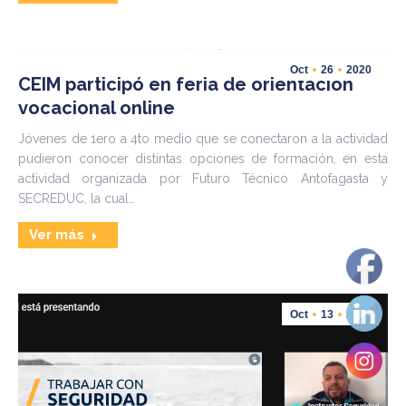
Oct
26
2020
CEIM participó en feria de orientación
vocacional online
Jóvenes de 1ero a 4to medio que se conectaron a la actividad
pudieron conocer distintas opciones de formación, en esta
actividad organizada por Futuro Técnico Antofagasta y
SECREDUC, la cual…
Ver más
Oct
13
2020