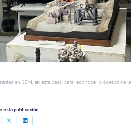
esentes en CEIM, en este caso para reconocer procesos de la
 esta publicación
re
Share
Share
on
on