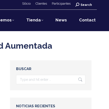
Silicio
Clientes
Participantes
Search:
Search
cemos
Tienda
News
Contact
ad Aumentada
BUSCAR
Search:
NOTICIAS RECIENTES