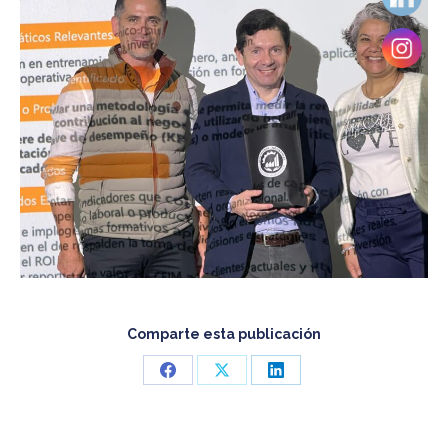
Comparte esta publicación
Share
Share
Share
on
on
on
Facebook
X
LinkedIn