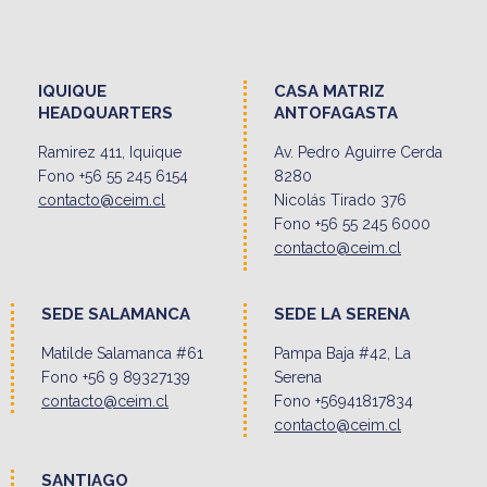
IQUIQUE
CASA MATRIZ
HEADQUARTERS
ANTOFAGASTA
Ramirez 411, Iquique
Av. Pedro Aguirre Cerda
Fono +56 55 245 6154
8280
contacto@ceim.cl
Nicolás Tirado 376
Fono +56 55 245 6000
contacto@ceim.cl
SEDE SALAMANCA
SEDE LA SERENA
Matilde Salamanca #61
Pampa Baja #42, La
Fono +56 9 89327139
Serena
contacto@ceim.cl
Fono +56941817834
contacto@ceim.cl
SANTIAGO