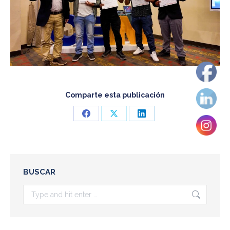
Comparte esta publicación
Share
Share
Share
on
on
on
Facebook
X
LinkedIn
BUSCAR
Search: