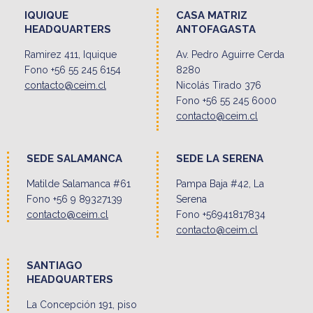
IQUIQUE
CASA MATRIZ
HEADQUARTERS
ANTOFAGASTA
Ramirez 411, Iquique
Av. Pedro Aguirre Cerda
Fono +56 55 245 6154
8280
contacto@ceim.cl
Nicolás Tirado 376
Fono +56 55 245 6000
contacto@ceim.cl
SEDE SALAMANCA
SEDE LA SERENA
Matilde Salamanca #61
Pampa Baja #42, La
Fono +56 9 89327139
Serena
contacto@ceim.cl
Fono +56941817834
contacto@ceim.cl
SANTIAGO
HEADQUARTERS
La Concepción 191, piso