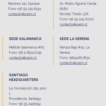
Ramirez 411, Iquique
Av. Pedro Aguirre Cerda
Fono +56 55 245 6154
8280
contacto@ceim.cl
Nicolás Tirado 376
Fono +56 55 245 6000
contacto@ceim.cl
SEDE SALAMANCA
SEDE LA SERENA
Matilde Salamanca #61
Pampa Baja #42, La
Fono +56 9 89327139
Serena
contacto@ceim.cl
Fono +56941817834
contacto@ceim.cl
SANTIAGO
HEADQUARTERS
La Concepción 191, piso
1
Providencia, Santiago
Fono +56 55 2456154