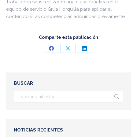
Trabajadores/as realizaron una clase práctica en el
equipo de servicio Grúa Horquilla para aplicar el
contenido y las competencias adquiridas previamente.
Comparte esta publicación
Share
Share
Share
on
on
on
Facebook
X
LinkedIn
BUSCAR
Search:
NOTICIAS RECIENTES