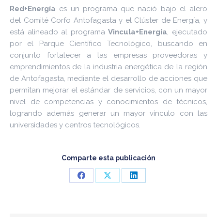
Red+Energía
es un programa que nació bajo el alero
del Comité Corfo Antofagasta y el Clúster de Energía, y
está alineado al programa
Vincula+Energía
, ejecutado
por el Parque Científico Tecnológico, buscando en
conjunto fortalecer a las empresas proveedoras y
emprendimientos de la industria energética de la región
de Antofagasta, mediante el desarrollo de acciones que
permitan mejorar el estándar de servicios, con un mayor
nivel de competencias y conocimientos de técnicos,
logrando además generar un mayor vínculo con las
universidades y centros tecnológicos.
Comparte esta publicación
Share
Share
Share
on
on
on
Facebook
X
LinkedIn