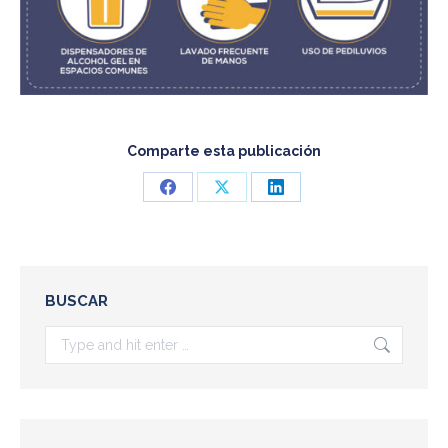
Comparte esta publicación
Share
Share
Share
on
on
on
Facebook
X
LinkedIn
BUSCAR
Search: