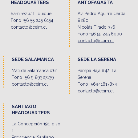
HEADQUARTERS
ANTOFAGASTA
Ramirez 411, Iquique
Av. Pedro Aguirre Cerda
Fono +56 55 245 6154
8280
contacto@ceim.cl
Nicolás Tirado 376
Fono +56 55 245 6000
contacto@ceim.cl
SEDE SALAMANCA
SEDE LA SERENA
Matilde Salamanca #61
Pampa Baja #42, La
Fono +56 9 89327139
Serena
contacto@ceim.cl
Fono +56941817834
contacto@ceim.cl
SANTIAGO
HEADQUARTERS
La Concepción 191, piso
1
Providencia, Santiago