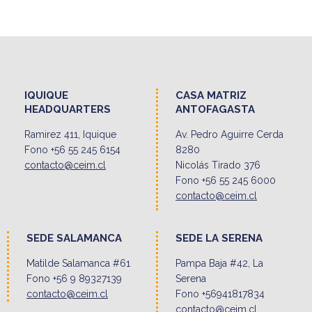
IQUIQUE
CASA MATRIZ
HEADQUARTERS
ANTOFAGASTA
Ramirez 411, Iquique
Av. Pedro Aguirre Cerda
Fono +56 55 245 6154
8280
contacto@ceim.cl
Nicolás Tirado 376
Fono +56 55 245 6000
contacto@ceim.cl
SEDE SALAMANCA
SEDE LA SERENA
Matilde Salamanca #61
Pampa Baja #42, La
Fono +56 9 89327139
Serena
contacto@ceim.cl
Fono +56941817834
contacto@ceim.cl