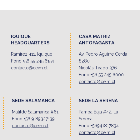
IQUIQUE
CASA MATRIZ
HEADQUARTERS
ANTOFAGASTA
Ramirez 411, Iquique
Av. Pedro Aguirre Cerda
Fono +56 55 245 6154
8280
contacto@ceim.cl
Nicolás Tirado 376
Fono +56 55 245 6000
contacto@ceim.cl
SEDE SALAMANCA
SEDE LA SERENA
Matilde Salamanca #61
Pampa Baja #42, La
Fono +56 9 89327139
Serena
contacto@ceim.cl
Fono +56941817834
contacto@ceim.cl