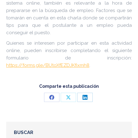
sistema online, también es relevante a la hora de
prepararse en la búsqueda de empleo. Factores que se
tomarán en cuenta en esta charla donde se compartirán
tips para que el postulante a un empleo pueda
conseguir el puesto.
Quienes se interesen por participar en esta actividad
online, pueden inscribirse completando el siguiente
formulario de inscripción:
https://forms.gle/BUtoXfEZDJKfixmh8
.
Comparte esta publicación
Share
Share
Share
on
on
on
Facebook
X
LinkedIn
BUSCAR