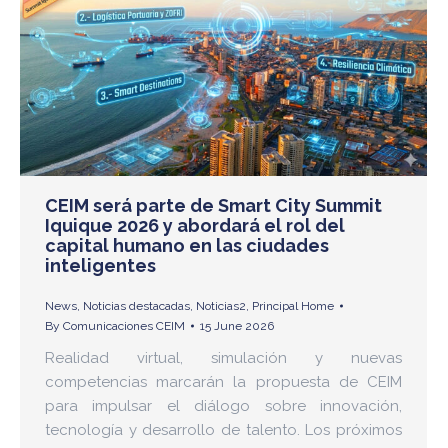
CEIM será parte de Smart City Summit
Iquique 2026 y abordará el rol del
capital humano en las ciudades
inteligentes
News
,
Noticias destacadas
,
Noticias2
,
Principal Home
By
Comunicaciones CEIM
15 June 2026
Realidad virtual, simulación y nuevas
competencias marcarán la propuesta de CEIM
para impulsar el diálogo sobre innovación,
tecnología y desarrollo de talento. Los próximos