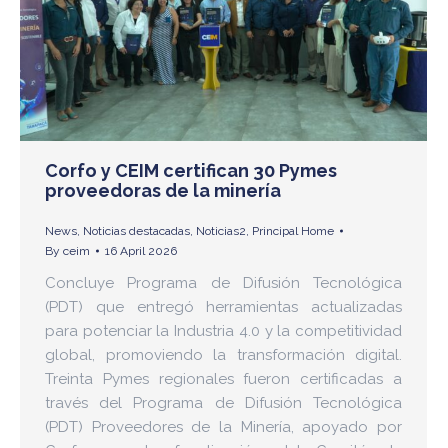
Corfo y CEIM certifican 30 Pymes
proveedoras de la minería
News
,
Noticias destacadas
,
Noticias2
,
Principal Home
By
ceim
16 April 2026
Concluye Programa de Difusión Tecnológica
(PDT) que entregó herramientas actualizadas
para potenciar la Industria 4.0 y la competitividad
global, promoviendo la transformación digital.
Treinta Pymes regionales fueron certificadas a
través del Programa de Difusión Tecnológica
(PDT) Proveedores de la Minería, apoyado por