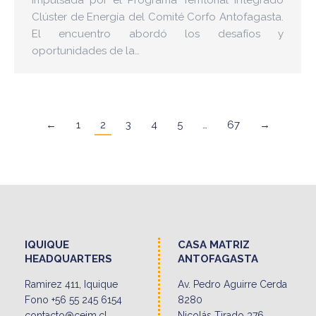
Clúster de Energía del Comité Corfo Antofagasta.
El encuentro abordó los desafíos y
oportunidades de la…
←
1
2
3
4
5
…
67
→
IQUIQUE
CASA MATRIZ
HEADQUARTERS
ANTOFAGASTA
Ramirez 411, Iquique
Av. Pedro Aguirre Cerda
Fono +56 55 245 6154
8280
contacto@ceim.cl
Nicolás Tirado 376