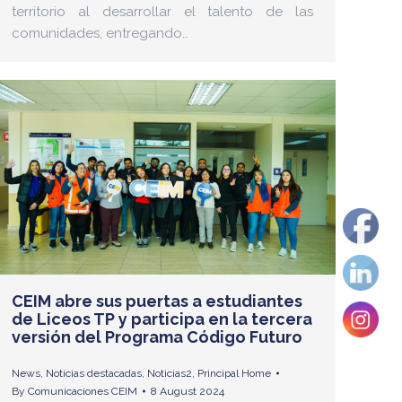
territorio al desarrollar el talento de las
comunidades, entregando…
CEIM abre sus puertas a estudiantes
de Liceos TP y participa en la tercera
versión del Programa Código Futuro
News
,
Noticias destacadas
,
Noticias2
,
Principal Home
By
Comunicaciones CEIM
8 August 2024