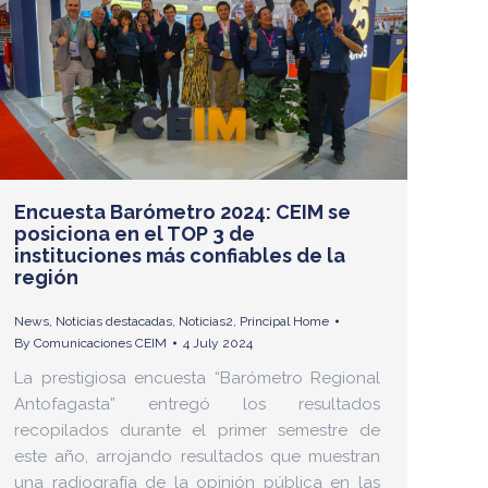
Encuesta Barómetro 2024: CEIM se
posiciona en el TOP 3 de
instituciones más confiables de la
región
News
,
Noticias destacadas
,
Noticias2
,
Principal Home
By
Comunicaciones CEIM
4 July 2024
La prestigiosa encuesta “Barómetro Regional
Antofagasta” entregó los resultados
recopilados durante el primer semestre de
este año, arrojando resultados que muestran
una radiografía de la opinión pública en las