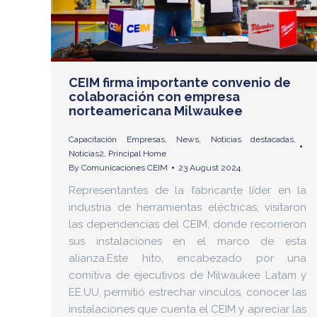
CEIM firma importante convenio de
colaboración con empresa
norteamericana Milwaukee
Capacitación Empresas
,
News
,
Noticias destacadas
,
Noticias2
,
Principal Home
By
Comunicaciones CEIM
23 August 2024
Representantes de la fabricante líder en la
industria de herramientas eléctricas, visitaron
las dependencias del CEIM, donde recorrieron
sus instalaciones en el marco de esta
alianza.Este hito, encabezado por una
comitiva de ejecutivos de Milwaukee Latam y
EE.UU, permitió estrechar vínculos, conocer las
instalaciones que cuenta el CEIM y apreciar las