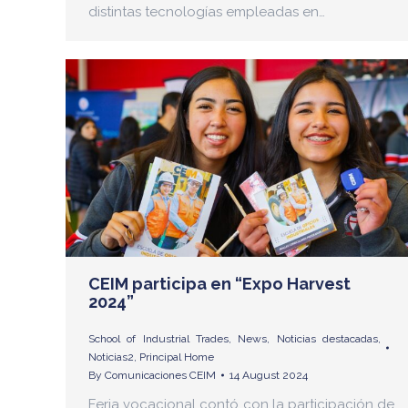
distintas tecnologías empleadas en…
CEIM participa en “Expo Harvest
2024”
School of Industrial Trades
,
News
,
Noticias destacadas
,
Noticias2
,
Principal Home
By
Comunicaciones CEIM
14 August 2024
Feria vocacional contó con la participación de