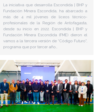
La iniciativa que desarrolla Escondida | BHP y
Fundación Minera Escondida, ha abarcado a
más de 4 mil jóvenes de liceos técnico-
profesionales de la Región de Antofagasta,
desde su inicio en 2022. Escondida | BHP y
Fundación Minera Escondida (FME) dieron el
vamos a la tercera versión de “Código Futuro”,
programa que por tercer año…