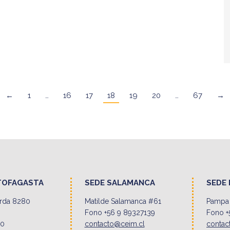
←
1
…
16
17
18
19
20
…
67
→
TOFAGASTA
SEDE SALAMANCA
SEDE 
erda 8280
Matilde Salamanca #61
Pampa 
Fono +56 9 89327139
Fono +
00
contacto@ceim.cl
contac