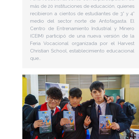
más de 20 instituciones de educación, quienes
recibieron a cientos de estudiantes de 3° y 4°
medio del sector norte de Antofagasta. El
Centro de Entrenamiento Industrial y Minero
(CEIM) participó de una nueva versión de la
Feria Vocacional organizada por el Harvest
Christian School, establecimiento educacional
que…