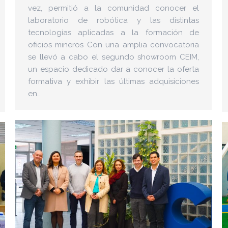
vez, permitió a la comunidad conocer el
laboratorio de robótica y las distintas
tecnologías aplicadas a la formación de
oficios mineros Con una amplia convocatoria
se llevó a cabo el segundo showroom CEIM,
un espacio dedicado dar a conocer la oferta
formativa y exhibir las últimas adquisiciones
en…