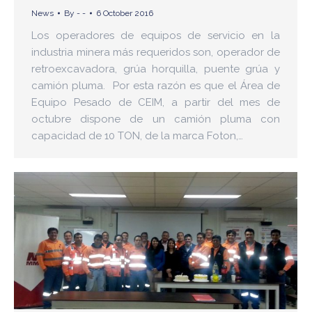
News
By
- -
6 October 2016
Los operadores de equipos de servicio en la
industria minera más requeridos son, operador de
retroexcavadora, grúa horquilla, puente grúa y
camión pluma. Por esta razón es que el Área de
Equipo Pesado de CEIM, a partir del mes de
octubre dispone de un camión pluma con
capacidad de 10 TON, de la marca Foton,…