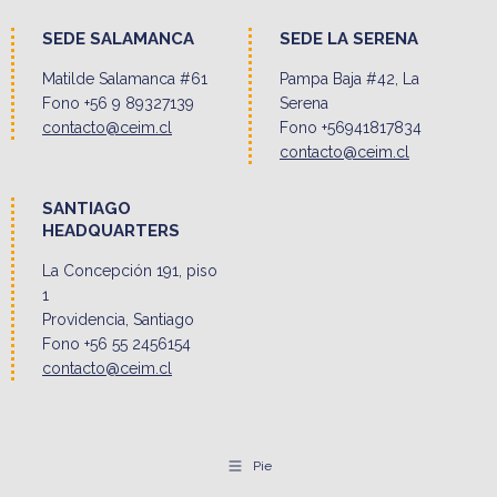
SEDE SALAMANCA
SEDE LA SERENA
Matilde Salamanca #61
Pampa Baja #42, La
Fono +56 9 89327139
Serena
contacto@ceim.cl
Fono +56941817834
contacto@ceim.cl
SANTIAGO
HEADQUARTERS
La Concepción 191, piso
1
Providencia, Santiago
Fono +56 55 2456154
contacto@ceim.cl
Pie