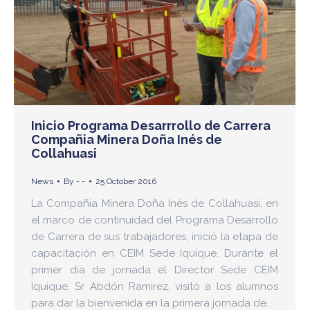
Inicio Programa Desarrrollo de Carrera
Compañia Minera Doña Inés de
Collahuasi
News
By
- -
25 October 2016
La Compañia Minera Doña Inés de Collahuasi, en
el marco de continuidad del Programa Desarrollo
de Carrera de sus trabajadores, inició la etapa de
capacitación en CEIM Sede Iquique. Durante el
primer día de jornada el Director Sede CEIM
Iquique, Sr Abdón Ramirez, visitó a los alumnos
para dar la bienvenida en la primera jornada de…