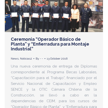
Ceremonia “Operador Básico de
Planta” y “Enfierradura para Montaje
Industrial”
News
,
Noticias2
By
- -
13 October 2016
Una nueva ceremonia de entrega de Diplomas
correspondiente al Programa Becas Laborales,
“Capacitación para el Trabajo”, financiado por el
Servicio Nacional de Capacitación y Empleo
SENCE y la OTIC Cámara Chilena de la
Construcción, se llevó a cabo en la
dependencias de CEIM, para los cursos de
“Operador Básico de Planta” y “Enfierradura para