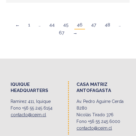
←
1
…
44
45
46
47
48
…
67
→
IQUIQUE
CASA MATRIZ
HEADQUARTERS
ANTOFAGASTA
Ramirez 411, Iquique
Av. Pedro Aguirre Cerda
Fono +56 55 245 6154
8280
contacto@ceim.cl
Nicolás Tirado 376
Fono +56 55 245 6000
contacto@ceim.cl