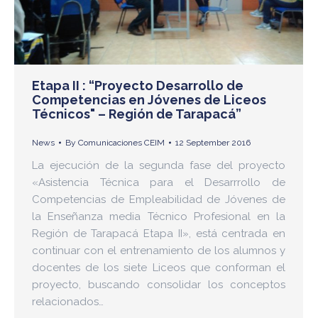
Etapa II : “Proyecto Desarrollo de
Competencias en Jóvenes de Liceos
Técnicos" – Región de Tarapacá”
News
By
Comunicaciones CEIM
12 September 2016
La ejecución de la segunda fase del proyecto
«Asistencia Técnica para el Desarrrollo de
Competencias de Empleabilidad de Jóvenes de
la Enseñanza media Técnico Profesional en la
Región de Tarapacá Etapa II», está centrada en
continuar con el entrenamiento de los alumnos y
docentes de los siete Liceos que conforman el
proyecto, buscando consolidar los conceptos
relacionados…