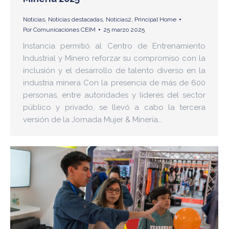
Noticias
,
Noticias destacadas
,
Noticias2
,
Principal Home
Por
Comunicaciones CEIM
25 marzo 2025
Instancia permitió al Centro de Entrenamiento
Industrial y Minero reforzar su compromiso con la
inclusión y el desarrollo de talento diverso en la
industria minera Con la presencia de más de 600
personas, entre autoridades y líderes del sector
público y privado, se llevó a cabo la tercera
versión de la Jornada Mujer & Minería…