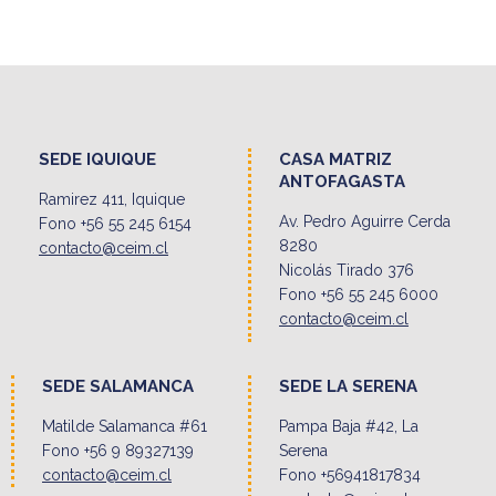
SEDE IQUIQUE
CASA MATRIZ
ANTOFAGASTA
Ramirez 411, Iquique
Av. Pedro Aguirre Cerda
Fono +56 55 245 6154
8280
contacto@ceim.cl
Nicolás Tirado 376
Fono +56 55 245 6000
contacto@ceim.cl
SEDE SALAMANCA
SEDE LA SERENA
Matilde Salamanca #61
Pampa Baja #42, La
Fono +56 9 89327139
Serena
contacto@ceim.cl
Fono +56941817834