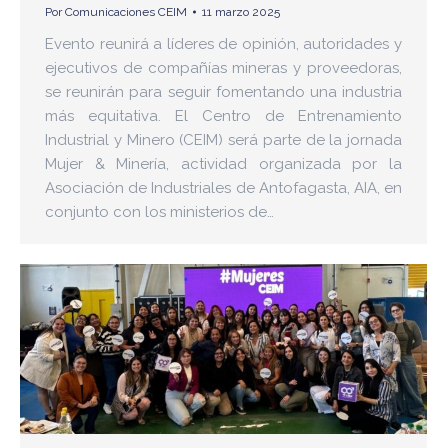
Por
Comunicaciones CEIM
11 marzo 2025
Evento reunirá a líderes de opinión, autoridades y
ejecutivos de compañías mineras y proveedoras,
se reunirán para seguir fomentando una industria
más equitativa. El Centro de Entrenamiento
Industrial y Minero (CEIM) será parte de la jornada
Mujer & Minería, actividad organizada por la
Asociación de Industriales de Antofagasta, AIA, en
conjunto con los ministerios de…