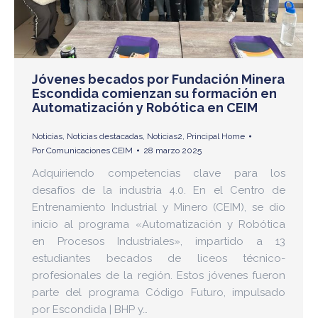
Jóvenes becados por Fundación Minera
Escondida comienzan su formación en
Automatización y Robótica en CEIM
Noticias
,
Noticias destacadas
,
Noticias2
,
Principal Home
Por
Comunicaciones CEIM
28 marzo 2025
Adquiriendo competencias clave para los
desafíos de la industria 4.0. En el Centro de
Entrenamiento Industrial y Minero (CEIM), se dio
inicio al programa «Automatización y Robótica
en Procesos Industriales», impartido a 13
estudiantes becados de liceos técnico-
profesionales de la región. Estos jóvenes fueron
parte del programa Código Futuro, impulsado
por Escondida | BHP y…