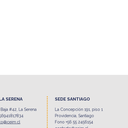
LA SERENA
SEDE SANTIAGO
Baja #42, La Serena
La Concepción 191, piso 1
56941817834
Providencia, Santiago
to@ceim.cl
Fono +56 55 2456154