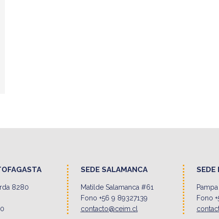
TOFAGASTA
SEDE SALAMANCA
SEDE 
erda 8280
Matilde Salamanca #61
Pampa 
Fono +56 9 89327139
Fono +
00
contacto@ceim.cl
contac