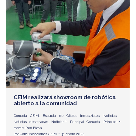
CEIM realizará showroom de robótica
abierto a la comunidad
Conecta CEIM
,
Escuela de Oficios Industriales
,
Noticias
,
Noticias destacadas
,
Noticias2
,
Principal Conecta
,
Principal
Home
,
Red Eleva
Por
Comunicaciones CEIM
31 enero 2024