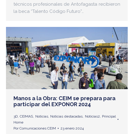
técnicos profesionales de Antofagasta recibieron
la beca “Talento Código Futuro”…
Manos a la Obra: CEIM se prepara para
participar del EXPONOR 2024
3D
,
CEIMAS
,
Noticias
,
Noticias destacadas
,
Noticias2
,
Principal
Home
Por
Comunicaciones CEIM
23 enero 2024