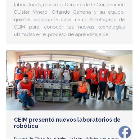
laboratorios, realizó el Gerente de la Corporación
Clúster Minero, Orlando Gahona y su equipo,
quienes visitaron la casa matriz Antofagasta de
CEIM para conocer las nuevas tecnologías
utilizadas en el proceso de aprendizaje de…
CEIM presentó nuevos laboratorios de
robótica
Escuela de Oficios Industriales
,
Noticias
,
Noticias destacadas
,