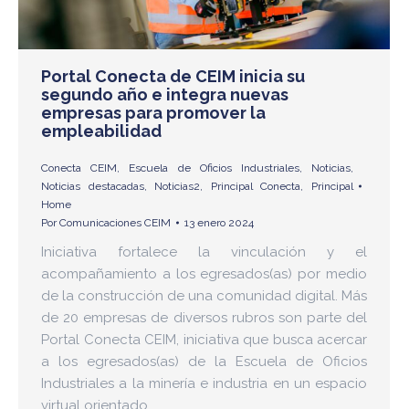
Portal Conecta de CEIM inicia su
segundo año e integra nuevas
empresas para promover la
empleabilidad
Conecta CEIM
,
Escuela de Oficios Industriales
,
Noticias
,
Noticias destacadas
,
Noticias2
,
Principal Conecta
,
Principal
Home
Por
Comunicaciones CEIM
13 enero 2024
Iniciativa fortalece la vinculación y el
acompañamiento a los egresados(as) por medio
de la construcción de una comunidad digital. Más
de 20 empresas de diversos rubros son parte del
Portal Conecta CEIM, iniciativa que busca acercar
a los egresados(as) de la Escuela de Oficios
Industriales a la minería e industria en un espacio
virtual orientado…