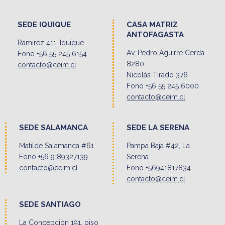
SEDE IQUIQUE
CASA MATRIZ
ANTOFAGASTA
Ramirez 411, Iquique
Av. Pedro Aguirre Cerda
Fono +56 55 245 6154
8280
contacto@ceim.cl
Nicolás Tirado 376
Fono +56 55 245 6000
contacto@ceim.cl
SEDE SALAMANCA
SEDE LA SERENA
Matilde Salamanca #61
Pampa Baja #42, La
Fono +56 9 89327139
Serena
contacto@ceim.cl
Fono +56941817834
contacto@ceim.cl
SEDE SANTIAGO
La Concepción 191, piso