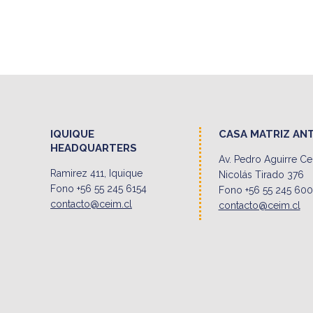
IQUIQUE
CASA MATRIZ AN
HEADQUARTERS
Av. Pedro Aguirre C
Ramirez 411, Iquique
Nicolás Tirado 376
Fono +56 55 245 6154
Fono +56 55 245 60
contacto@ceim.cl
contacto@ceim.cl