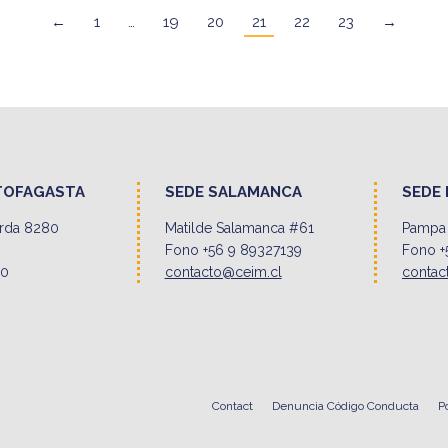
←
1
…
19
20
21
22
23
→
TOFAGASTA
SEDE SALAMANCA
SEDE 
erda 8280
Matilde Salamanca #61
Pampa 
Fono +56 9 89327139
Fono +
00
contacto@ceim.cl
contac
Contact
Denuncia Código Conducta
P