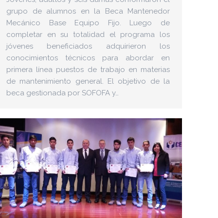
grupo de alumnos en la Beca Mantenedor
Mecánico Base Equipo Fijo. Luego de
completar en su totalidad el programa los
jóvenes beneficiados adquirieron los
conocimientos técnicos para abordar en
primera línea puestos de trabajo en materias
de mantenimiento general. El objetivo de la
beca gestionada por SOFOFA y…