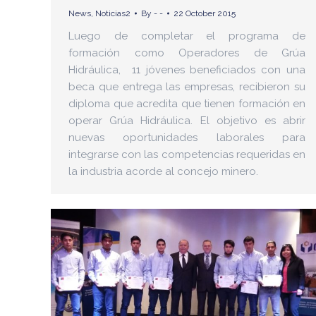
News
,
Noticias2
By
- -
22 October 2015
Luego de completar el programa de
formación como Operadores de Grúa
Hidráulica, 11 jóvenes beneficiados con una
beca que entrega las empresas, recibieron su
diploma que acredita que tienen formación en
operar Grúa Hidráulica. El objetivo es abrir
nuevas oportunidades laborales para
integrarse con las competencias requeridas en
la industria acorde al concejo minero.