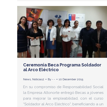
Ceremonia Beca Programa Soldador
al Arco Eléctrico
News
,
Noticias2
By
- -
10 December 2015
En su compromiso de Responsabilidad Social
la Empresa Altonorte entregó Becas a jóvenes
para mejorar la empleabilidad, con el curso
“Soldador al Arco Eléctrico”, beneficiando a un