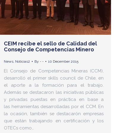
CEIM recibe el sello de Calidad del
Consejo de Competencias Minero
News
,
Noticias2
By
- -
10 December 2015
El Consejo de Competencias Mineras (CCM),
desarrolló el primer skills council de Chile, en
el aporte a la formación para el trabajo.
Además se destacaron las iniciativas públicas
y privadas puestas en práctica en base a
las herramientas desarrolladas por el CCM. En
la ocasión, también se destacarón empresas
que están trabajando en certificación y los
OTECs como…