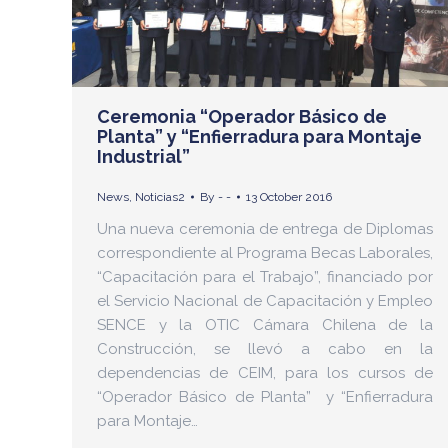
Ceremonia “Operador Básico de
Planta” y “Enfierradura para Montaje
Industrial”
News
,
Noticias2
By
- -
13 October 2016
Una nueva ceremonia de entrega de Diplomas
correspondiente al Programa Becas Laborales,
“Capacitación para el Trabajo”, financiado por
el Servicio Nacional de Capacitación y Empleo
SENCE y la OTIC Cámara Chilena de la
Construcción, se llevó a cabo en la
dependencias de CEIM, para los cursos de
“Operador Básico de Planta” y “Enfierradura
para Montaje…