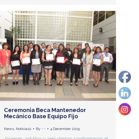
Ceremonia Beca Mantenedor
Mecánico Base Equipo Fijo
News
,
Noticias2
By
- -
4 December 2015
Jóvenes, adultos y seis damas conformaron el