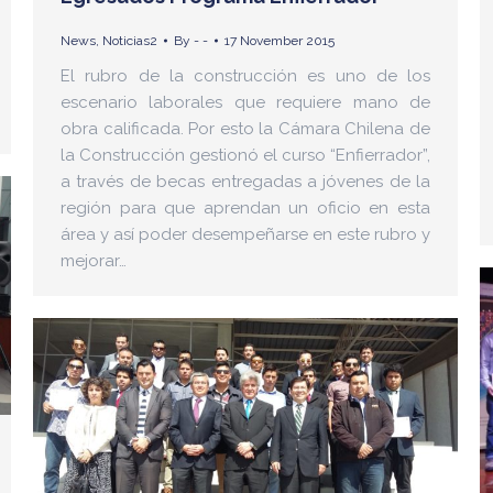
News
,
Noticias2
By
- -
17 November 2015
El rubro de la construcción es uno de los
escenario laborales que requiere mano de
obra calificada. Por esto la Cámara Chilena de
la Construcción gestionó el curso “Enfierrador”,
a través de becas entregadas a jóvenes de la
región para que aprendan un oficio en esta
área y así poder desempeñarse en este rubro y
mejorar…