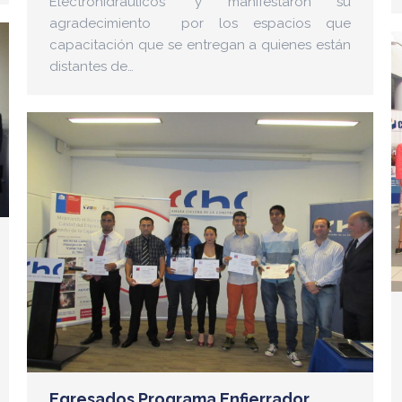
Electrohidráulicos” y manifestaron su
agradecimiento por los espacios que
capacitación que se entregan a quienes están
distantes de…
Egresados Programa Enfierrador