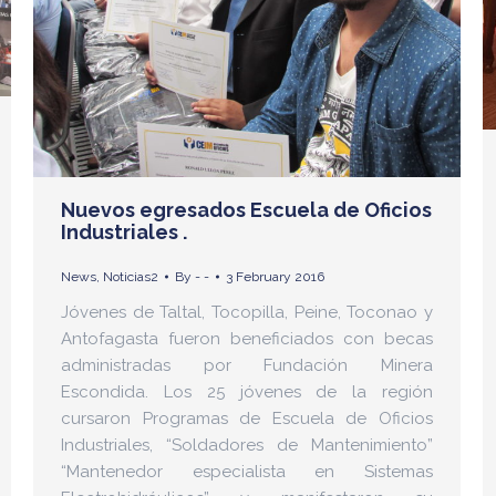
Nuevos egresados Escuela de Oficios
Industriales .
News
,
Noticias2
By
- -
3 February 2016
Jóvenes de Taltal, Tocopilla, Peine, Toconao y
Antofagasta fueron beneficiados con becas
administradas por Fundación Minera
Escondida. Los 25 jóvenes de la región
cursaron Programas de Escuela de Oficios
Industriales, “Soldadores de Mantenimiento”
“Mantenedor especialista en Sistemas