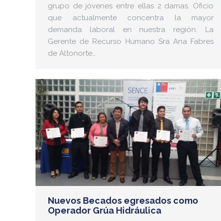
grupo de jóvenes entre ellas 2 damas. Oficio
que actualmente concentra la mayor
demanda laboral en nuestra región. La
Gerente de Recurso Humano Sra Ana Fabres
de Altonorte…
Nuevos Becados egresados como
Operador Grúa Hidráulica