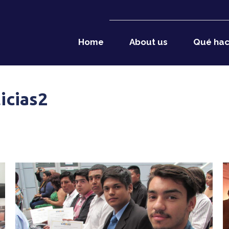
Home
About us
Qué ha
icias2