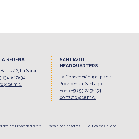
LA SERENA
SANTIAGO
HEADQUARTERS
Baja #42, La Serena
La Concepción 191, piso 1
56941817834
Providencia, Santiago
to@ceim.cl
Fono +56 55 2456154
contacto@ceim.cl
olitica de Privacidad Web
Trabaja con nosotros
Política de Calidad