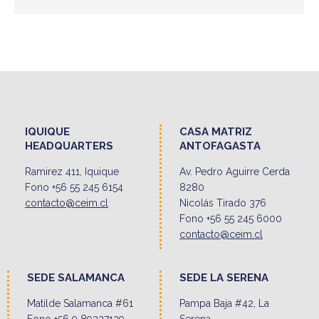
IQUIQUE
CASA MATRIZ
HEADQUARTERS
ANTOFAGASTA
Ramirez 411, Iquique
Av. Pedro Aguirre Cerda
Fono +56 55 245 6154
8280
contacto@ceim.cl
Nicolás Tirado 376
Fono +56 55 245 6000
contacto@ceim.cl
SEDE SALAMANCA
SEDE LA SERENA
Matilde Salamanca #61
Pampa Baja #42, La
Fono +56 9 89327139
Serena