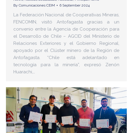
By
Comunicaciones CEIM
6 September 2024
La Federación Nacional de Cooperativas Mineras,
FENCOMIN, visitó Antofagasta gracias a un
convenio entre la Agencia de Cooperación para
el Desarrollo de Chile – AGCID del Ministerio de
Relaciones Exteriores y el Gobierno Regional,
apoyado por el Clúster minero de la Región de
Antofagasta. “Chile está adelantado en
tecnología para la minería”, expresó Zenón
Huarachi,…