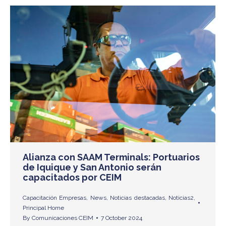
Alianza con SAAM Terminals: Portuarios
de Iquique y San Antonio serán
capacitados por CEIM
Capacitación Empresas
,
News
,
Noticias destacadas
,
Noticias2
,
Principal Home
By
Comunicaciones CEIM
7 October 2024