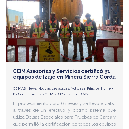
CEIM Asesorías y Servicios certificó 91
equipos de Izaje en Minera Sierra Gorda
CEIMAS
,
News
,
Noticias destacadas
,
Noticias2
,
Principal Home
By
Comunicaciones CEIM
27 September 2024
El procedimiento duró 6 meses y se llevó a cabo
a través de un efectivo y óptimo sistema que
utiliza Bolsas Especiales para Pruebas de Carga y
que permitió la certificación de todos los equipos