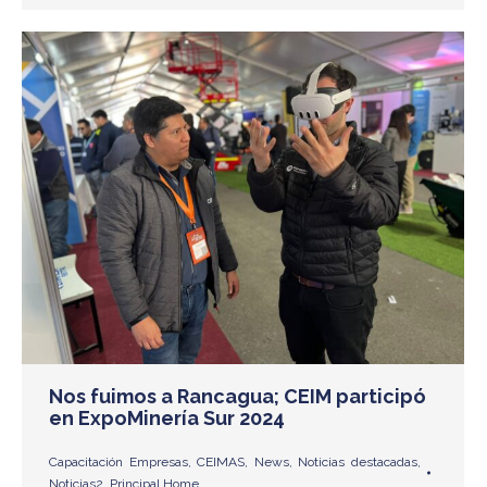
Nos fuimos a Rancagua; CEIM participó
en ExpoMinería Sur 2024
Capacitación Empresas
,
CEIMAS
,
News
,
Noticias destacadas
,
Noticias2
,
Principal Home