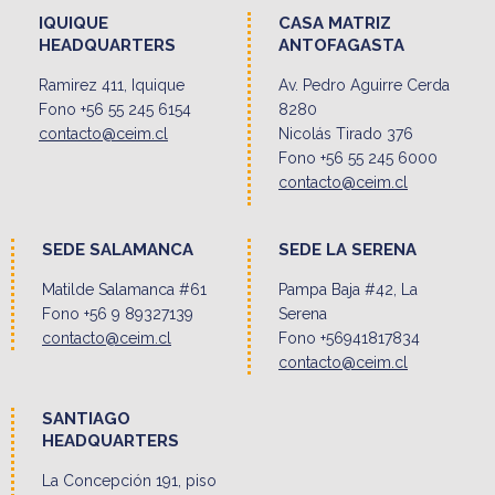
IQUIQUE
CASA MATRIZ
HEADQUARTERS
ANTOFAGASTA
Ramirez 411, Iquique
Av. Pedro Aguirre Cerda
Fono +56 55 245 6154
8280
contacto@ceim.cl
Nicolás Tirado 376
Fono +56 55 245 6000
contacto@ceim.cl
SEDE SALAMANCA
SEDE LA SERENA
Matilde Salamanca #61
Pampa Baja #42, La
Fono +56 9 89327139
Serena
contacto@ceim.cl
Fono +56941817834
contacto@ceim.cl
SANTIAGO
HEADQUARTERS
La Concepción 191, piso