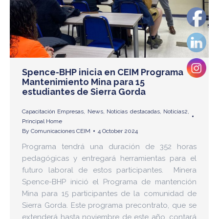
Spence-BHP inicia en CEIM Programa
Mantenimiento Mina para 15
estudiantes de Sierra Gorda
Capacitación Empresas
,
News
,
Noticias destacadas
,
Noticias2
,
Principal Home
By
Comunicaciones CEIM
4 October 2024
Programa tendrá una duración de 352 horas
pedagógicas y entregará herramientas para el
futuro laboral de estos participantes. Minera
Spence-BHP inició el Programa de mantención
Mina para 15 participantes de la comunidad de
Sierra Gorda. Este programa precontrato, que se
extenderá hasta noviembre de este año, contará