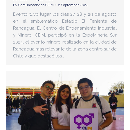
By
Comunicaciones CEIM
2 September 2024
Evento tuvo lugar los días 27, 28 y 29 de agosto
en el emblemático Estadio El Teniente de
Rancagua. El Centro de Entrenamiento Industrial
y Minero, CEIM, participó en la ExpoMinería Sur
2024, el evento minero realizado en la ciudad de
Rancagua más relevante de la zona centro sur de
Chile y que destacó los…