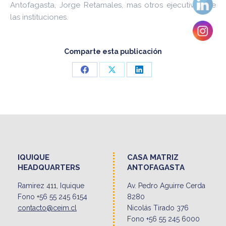
Antofagasta, Jorge Retamales, mas otros ejecutivos de
las instituciones.
Comparte esta publicación
Share
Share
Share
on
on
on
Facebook
X
LinkedIn
IQUIQUE
CASA MATRIZ
HEADQUARTERS
ANTOFAGASTA
Ramirez 411, Iquique
Av. Pedro Aguirre Cerda
Fono +56 55 245 6154
8280
contacto@ceim.cl
Nicolás Tirado 376
Fono +56 55 245 6000