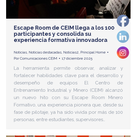
Escape Room de CEIM llega a los 100
participantes y consolida su
experiencia formativa innovadora
Noticias
,
Noticias destacadas
,
Noticias2
,
Principal Home
Por
Comunicaciones CEIM
17 diciembre 2025
La herramienta permite observar, analizar y
fortalecer habilidades clave para el desarrollo y
desempeño de equipos El Centro de
Entrenamiento Industrial y Minero (CEIM) alcanzó
un nuevo hito con su Escape Room Minero
Formativo, una experiencia pionera que, desde su
fase de pilotaje, ya ha sido vivida por más de 100
personas, entre estudiantes, supervisores…