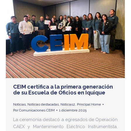
CEIM certifica a la primera generación
de su Escuela de Oficios en Iquique
Noticias
,
Noticias destacadas
,
Noticias2
,
Principal Home
Por
Comunicaciones CEIM
1 diciembre 2025
La ceremonia destacó a egresados de Operación
CAEX y Mantenimiento Eléctrico Instrumentista,