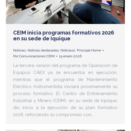
CEIM inicia programas formativos 2026
en su sede de Iquique
Noticias
,
Noticias destacadas
,
Noticias2
,
Principal Home
Por
Comunicaciones CEIM
15 enero 2026
La tercera versión del programa de Operación de
Equipos CAEX ya se encuentra en ejecución,
mientras que el programa de Mantenimiento
Eléctrico Instrumentista iniciará próximamente su
proceso formativo. El Centro de Entrenamiento
Industrial y Minero (CEIM), en su sede de Iquique,
dio inicio a la ejecución de su plan formativo
2026, reforzando su compromiso con…