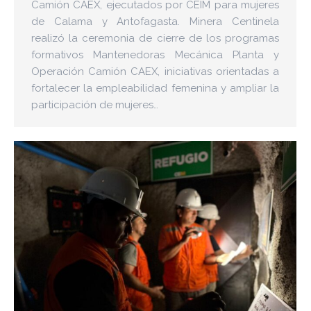
Camión CAEX, ejecutados por CEIM para mujeres
de Calama y Antofagasta. Minera Centinela
realizó la ceremonia de cierre de los programas
formativos Mantenedoras Mecánica Planta y
Operación Camión CAEX, iniciativas orientadas a
fortalecer la empleabilidad femenina y ampliar la
participación de mujeres…