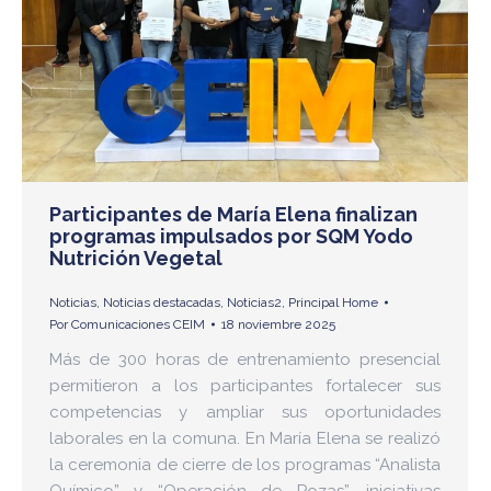
Participantes de María Elena finalizan
programas impulsados por SQM Yodo
Nutrición Vegetal
Noticias
,
Noticias destacadas
,
Noticias2
,
Principal Home
Por
Comunicaciones CEIM
18 noviembre 2025
Más de 300 horas de entrenamiento presencial
permitieron a los participantes fortalecer sus
competencias y ampliar sus oportunidades
laborales en la comuna. En María Elena se realizó
la ceremonia de cierre de los programas “Analista
Químico” y “Operación de Pozas”, iniciativas