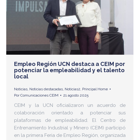
Empleo Región UCN destaca a CEIM por
potenciar la empleabilidad y el talento
local
Noticias
,
Noticias destacadas
,
Noticias2
,
Principal Home
Por
Comunicaciones CEIM
21 agosto 2025
CEIM y la UCN oficializaron un acuerdo de
colaboración orientado a potenciar sus
plataformas de empleabilidad. El Centro de
Entrenamiento Industrial y Minero (CEIM) participó
en la primera Feria de Empleo Región, organizada