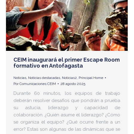
CEIM inaugurará el primer Escape Room
formativo en Antofagasta
Noticias
,
Noticias destacadas
,
Noticias2
,
Principal Home
Por
Comunicaciones CEIM
28 agosto 2025
Durante 60 minutos, los equipos de trabajo
deberán resolver desafíos que pondrán a prueba
su astucia, liderazgo y capacidad de
colaboración. ¿Quién asume el liderazgo? ¿Cómo
se organiza el equipo? ¿Qué ocurre frente a un
error? Estas son algunas de las dinámicas que se