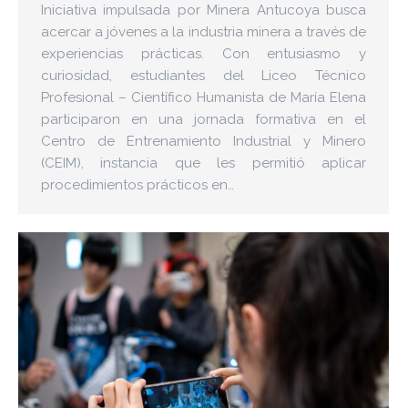
Iniciativa impulsada por Minera Antucoya busca
acercar a jóvenes a la industria minera a través de
experiencias prácticas. Con entusiasmo y
curiosidad, estudiantes del Liceo Técnico
Profesional – Científico Humanista de María Elena
participaron en una jornada formativa en el
Centro de Entrenamiento Industrial y Minero
(CEIM), instancia que les permitió aplicar
procedimientos prácticos en…