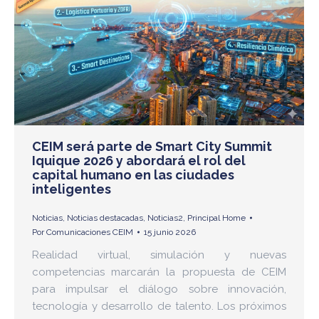
CEIM será parte de Smart City Summit
Iquique 2026 y abordará el rol del
capital humano en las ciudades
inteligentes
Noticias
,
Noticias destacadas
,
Noticias2
,
Principal Home
Por
Comunicaciones CEIM
15 junio 2026
Realidad virtual, simulación y nuevas
competencias marcarán la propuesta de CEIM
para impulsar el diálogo sobre innovación,
tecnología y desarrollo de talento. Los próximos