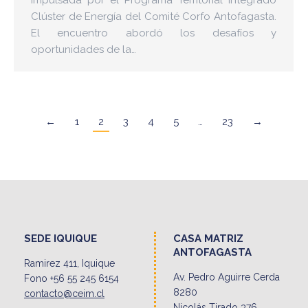
Clúster de Energía del Comité Corfo Antofagasta.
El encuentro abordó los desafíos y
oportunidades de la…
←
1
2
3
4
5
…
23
→
SEDE IQUIQUE
CASA MATRIZ
ANTOFAGASTA
Ramirez 411, Iquique
Av. Pedro Aguirre Cerda
Fono +56 55 245 6154
8280
contacto@ceim.cl
Nicolás Tirado 376