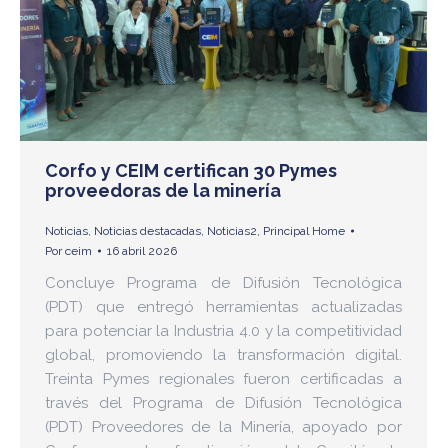
Corfo y CEIM certifican 30 Pymes
proveedoras de la minería
Noticias
,
Noticias destacadas
,
Noticias2
,
Principal Home
Por
ceim
16 abril 2026
Concluye Programa de Difusión Tecnológica
(PDT) que entregó herramientas actualizadas
para potenciar la Industria 4.0 y la competitividad
global, promoviendo la transformación digital.
Treinta Pymes regionales fueron certificadas a
través del Programa de Difusión Tecnológica
(PDT) Proveedores de la Minería, apoyado por