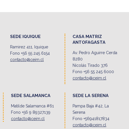
SEDE IQUIQUE
CASA MATRIZ
ANTOFAGASTA
Ramirez 411, Iquique
Av. Pedro Aguirre Cerda
Fono +56 55 245 6154
8280
contacto@ceim.cl
Nicolás Tirado 376
Fono +56 55 245 6000
contacto@ceim.cl
SEDE SALAMANCA
SEDE LA SERENA
Matilde Salamanca #61
Pampa Baja #42, La
Fono +56 9 89327139
Serena
contacto@ceim.cl
Fono +56941817834
contacto@ceim.cl