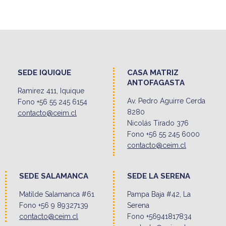
SEDE IQUIQUE
CASA MATRIZ
ANTOFAGASTA
Ramirez 411, Iquique
Av. Pedro Aguirre Cerda
Fono +56 55 245 6154
8280
contacto@ceim.cl
Nicolás Tirado 376
Fono +56 55 245 6000
contacto@ceim.cl
SEDE SALAMANCA
SEDE LA SERENA
Matilde Salamanca #61
Pampa Baja #42, La
Fono +56 9 89327139
Serena
contacto@ceim.cl
Fono +56941817834